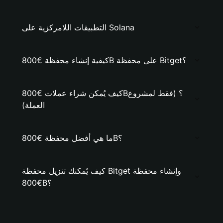
التطبيقات اللامركزية على Solana
كيفية إنشاء محفظة €800B على محفظة Bitget؟
كيف يُمكن شراء عملات €800B؟ (فقط لمشروع
العملة)
ما هي أفضل محفظة €800B؟
كيف يُمكنك تنزيل محفظة Bitget وإنشاء محفظة
€800B؟