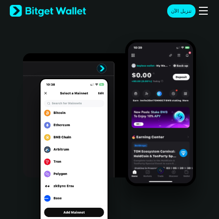
English
تنزيل الآن
日本語
Tiếng Việt
Русский
Español (Latinoamérica)
Türkçe
Italiano
Français
Deutsch
简体中文
繁體中文
Português (Portugal)
Bahasa Indonesia
ภาษาไทย
हिन्दी
বাংলা
Español
Português (Brasil)
Español (Argentina)