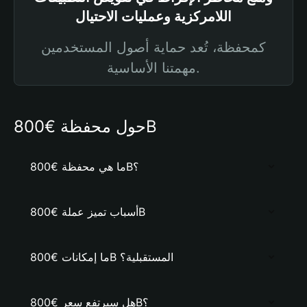
اللامركزية وعمليات الاحتيال
كمحفظة، تُعد حماية أصول المستخدمين
مهمتنا الأساسية.
حول محفظة €800B
ما هي محفظة €800B؟
أسباب تميز عملة €800B
ما إمكانات €800B المستقبلية؟
هل سيرتفع سعر €800B؟