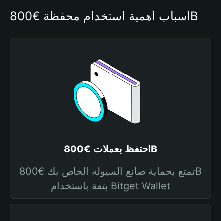
أسباب أهمية استخدام محفظة €800B
احتفظ بعملات €800B
تمتع بحماية صانع السيولة الخاص بك €800B
بثقة باستخدام Bitget Wallet