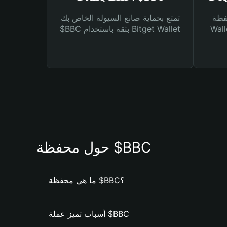
Bitg
تمتع بحماية صانع السيولة الخاص بك
 لك أنواع مختلفة من
$BBC بثقة باستخدام Bitget Wallet
حول محفظة $BBC
ما هي محفظة $BBC؟
أسباب تميز عملة $BBC