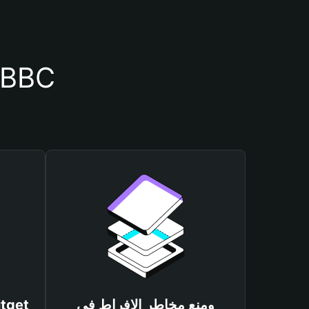
أسباب أهمية استخدام م
ومنع مخاطر الإفراط في