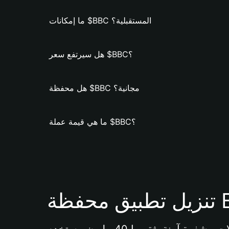
ما إمكانات $BBC المستقبلية؟
هل سيرتفع سعر $BBC؟
هل محفظة $BBC مجانية؟
ما هي قيمة عملة $BBC؟
Bi 