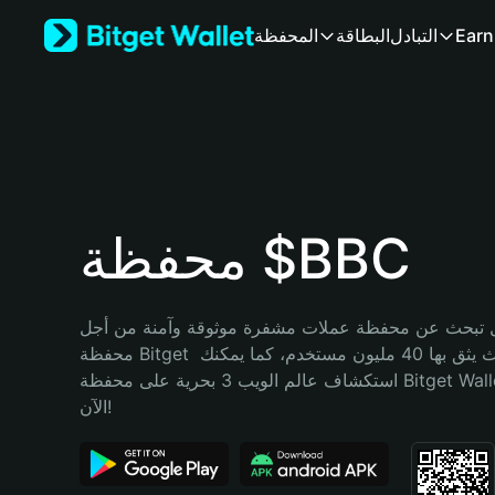
English
Earn
التبادل
البطاقة
المحفظة
日本語
Tiếng Việt
Русский
Español (Latinoamérica)
Türkçe
Italiano
Français
Deutsch
محفظة $BBC
简体中文
繁體中文
Português (Portugal)
تبحث عن محفظة عملات مشفرة موثوقة وآمنة من أجل $BBC؟ إنّ 
Bahasa Indonesia
محفظة Bitget خيارك الأفضل. حيث يثق بها 40 مليون مستخدم، كما يمكنك 
ภาษาไทย
استكشاف عالم الويب 3 بحرية على محفظة Bitget Wallet. ابدأ رحلتك 
हिन्दी
الآن!
বাংলা
Español
Português (Brasil)
Español (Argentina)