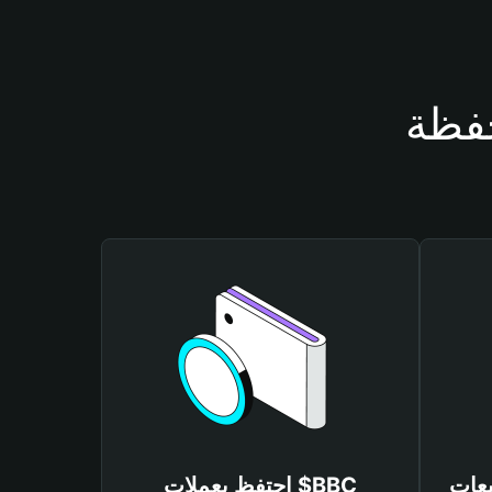
احتفظ بعملات $BBC