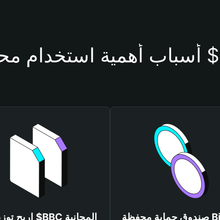
حفظة $BBC
صندوق حماية محفظة Bitget
اربح توزيعات $BBC المجانية