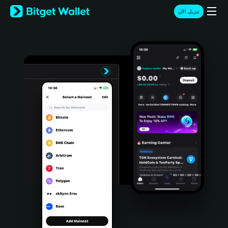
English
تنزيل الآن
日本語
Tiếng Việt
Русский
Español (Latinoamérica)
Türkçe
Italiano
Français
Deutsch
简体中文
繁體中文
Português (Portugal)
Bahasa Indonesia
ภาษาไทย
हिन्दी
বাংলা
Español
Português (Brasil)
Español (Argentina)