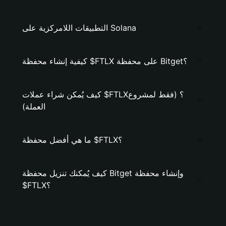
التطبيقات اللامركزية على Solana
كيفية إنشاء محفظة $FTLX على محفظة Bitget؟
كيف يُمكن شراء عملات $FTLX؟ (فقط لمشروع
العملة)
ما هي أفضل محفظة $FTLX؟
كيف يُمكنك تنزيل محفظة Bitget وإنشاء محفظة
$FTLX؟