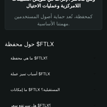
اللامركزية وعمليات الاحتيال
كمحفظة، تُعد حماية أصول المستخدمين
مهمتنا الأساسية.
حول محفظة $FTLX
ما هي محفظة $FTLX؟
أسباب تميز عملة $FTLX
ما إمكانات $FTLX المستقبلية؟
هل سيرتفع سعر $FTLX؟