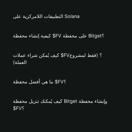
التطبيقات اللامركزية على Solana
كيفية إنشاء محفظة $FV على محفظة Bitget؟
كيف يُمكن شراء عملات $FV؟ (فقط لمشروع
العملة)
ما هي أفضل محفظة $FV؟
كيف يُمكنك تنزيل محفظة Bitget وإنشاء محفظة
$FV؟