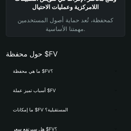
اللامركزية وعمليات الاحتيال
كمحفظة، تُعد حماية أصول المستخدمين
مهمتنا الأساسية.
حول محفظة $FV
ما هي محفظة $FV؟
أسباب تميز عملة $FV
ما إمكانات $FV المستقبلية؟
هل سيرتفع سعر $FV؟