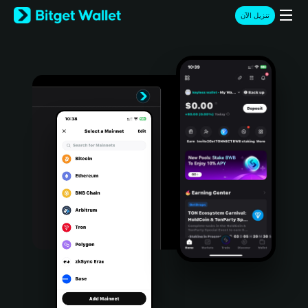
English
تنزيل الآن
日本語
Tiếng Việt
Русский
Español (Latinoamérica)
Türkçe
Italiano
Français
Deutsch
简体中文
繁體中文
Português (Portugal)
Bahasa Indonesia
ภาษาไทย
हिन्दी
বাংলা
Español
Português (Brasil)
Español (Argentina)