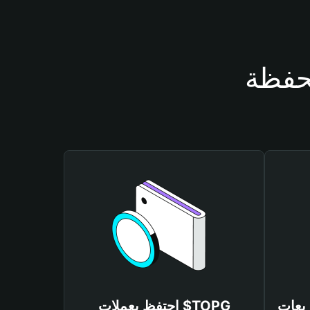
احتفظ بعملات $TOPG