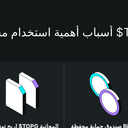
محفظة $TOPG
صندوق حماية محفظة Bitget
اربح توزيعات $TOPG المجانية