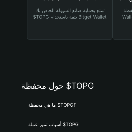
Bitg
تمتع بحماية صانع السيولة الخاص بك
 لك أنواع مختلفة من
$TOPG بثقة باستخدام Bitget Wallet
حول محفظة $TOPG
ما هي محفظة $TOPG؟
أسباب تميز عملة $TOPG