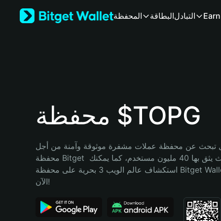
English
Earn
التبادل
البطاقة
المحفظة
日本語
Tiếng Việt
Русский
Español (Latinoamérica)
Türkçe
Italiano
Français
Deutsch
محفظة $TOPG
简体中文
繁體中文
Português (Portugal)
تبحث عن محفظة عملات مشفرة موثوقة وآمنة من أجل $TOPG؟ إنّ 
Bahasa Indonesia
محفظة Bitget خيارك الأفضل. حيث يثق بها 40 مليون مستخدم، كما يمكنك 
ภาษาไทย
استكشاف عالم الويب 3 بحرية على محفظة Bitget Wallet. ابدأ رحلتك 
हिन्दी
الآن!
বাংলা
Español
Português (Brasil)
Español (Argentina)