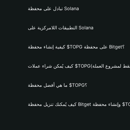
تبادل على محفظة Solana
التطبيقات اللامركزية على Solana
كيفية إنشاء محفظة $TOPG على محفظة Bitget؟
ن شراء عملات $TOPG؟ (فقط لمشروع العملة)
ما هي أفضل محفظة $TOPG؟