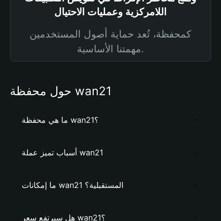
اللامركزية وعمليات الاحتيال
كمحفظة، تُعد حماية أصول المستخدمين
مهمتنا الأساسية.
حول محفظة wan21
ما هي محفظة wan21؟
أسباب تميز عملة wan21
ما إمكانات wan21 المستقبلية؟
هل سيرتفع سعر wan21؟