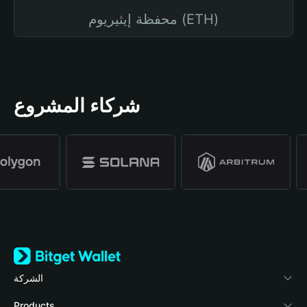
محفظة إيثيريوم (ETH)
شركاء المشروع
الشركة
نبذة عن محفظة Bitget
Products