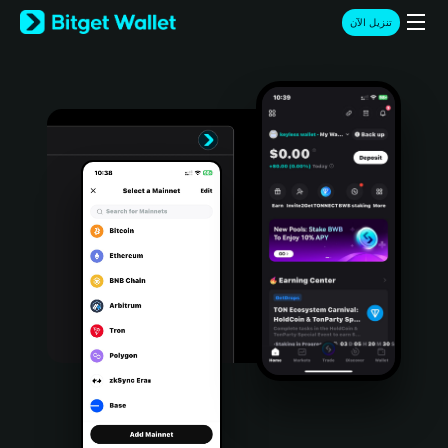
English
تنزيل الآن
日本語
Tiếng Việt
Русский
Español (Latinoamérica)
Türkçe
Italiano
Français
Deutsch
简体中文
繁體中文
Português (Portugal)
Bahasa Indonesia
ภาษาไทย
हिन्दी
বাংলা
Español
Português (Brasil)
Español (Argentina)