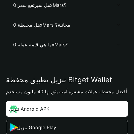
هل سيرتفع سعر 0xMars؟
هل محفظة 0xMars مجانية؟
ما هي قيمة عملة 0xMars؟
تنزيل تطبيق محفظة Bitget Wallet
أفضل محفظة عملات مشفرة آمنة يثق بها 40 مليون مستخدم
تنزيل Android APK
تنزيل من Google Play