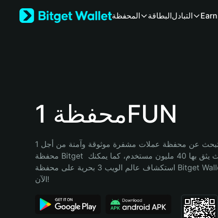
English
Earn
التبادل
البطاقة
المحفظة
日本語
Tiếng Việt
Русский
Español (Latinoamérica)
Türkçe
Italiano
Français
Deutsch
محفظة 1FUN
简体中文
繁體中文
Português (Portugal)
هل تبحث عن محفظة عملات مشفرة موثوقة وآمنة من أجل 1FUN؟ إنّ 
Bahasa Indonesia
محفظة Bitget خيارك الأفضل. حيث يثق بها 40 مليون مستخدم، كما يمكنك 
ภาษาไทย
استكشاف عالم الويب 3 بحرية على محفظة Bitget Wallet. ابدأ رحلتك 
हिन्दी
الآن!
বাংলা
Español
Português (Brasil)
Español (Argentina)