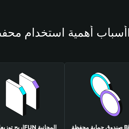
1F
صندوق حماية محفظة Bitget
اربح توزيعات 1FUN المجانية