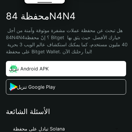
محفظة 84N4N4
هل تبحث عن محفظة عملات مشفرة موثوقة وآمنة من أجل 
84N4N4؟ إنّ محفظة Bitget خيارك الأفضل. حيث يثق بها 
40 مليون مستخدم، كما يمكنك استكشاف عالم الويب 3 بحرية 
على محفظة Bitget Wallet. ابدأ رحلتك الآن!
تنزيل Android APK
تنزيل من Google Play
الأسئلة الشائعة
تبادل على محفظة Solana