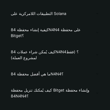
التطبيقات اللامركزية على Solana
كيفية إنشاء محفظة 84N4N4 على محفظة
Bitget؟
كيف يُمكن شراء عملات 84N4N4؟ (فقط
لمشروع العملة)
ما هي أفضل محفظة 84N4N4؟
كيف يُمكنك تنزيل محفظة Bitget وإنشاء محفظة
84N4N4؟