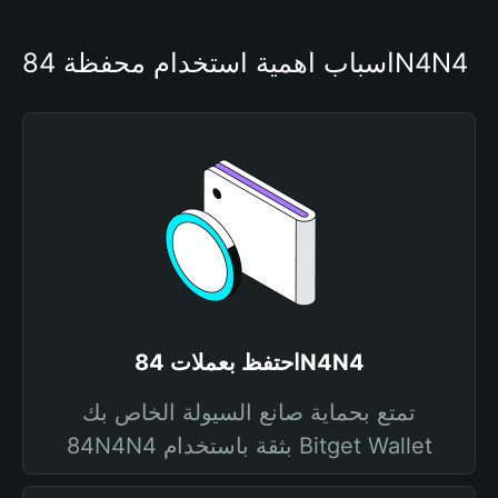
أسباب أهمية استخدام محفظة 84N4N4
احتفظ بعملات 84N4N4
تمتع بحماية صانع السيولة الخاص بك
84N4N4 بثقة باستخدام Bitget Wallet