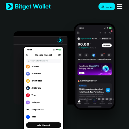
English
تنزيل الآن
日本語
Tiếng Việt
Русский
Español (Latinoamérica)
Türkçe
Italiano
Français
Deutsch
简体中文
繁體中文
Português (Portugal)
Bahasa Indonesia
ภาษาไทย
हिन्दी
বাংলা
Español
Português (Brasil)
Español (Argentina)