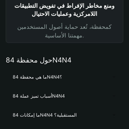
ومنع مخاطر الإفراط في تفويض التطبيقات
اللامركزية وعمليات الاحتيال
كمحفظة، تُعد حماية أصول المستخدمين
مهمتنا الأساسية.
حول محفظة 84N4N4
ما هي محفظة 84N4N4؟
أسباب تميز عملة 84N4N4
ما إمكانات 84N4N4 المستقبلية؟