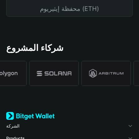
محفظة إيثيريوم (ETH)
شركاء المشروع
الشركة
نبذة عن محفظة Bitget
Products