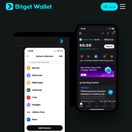
English
تنزيل الآن
日本語
Tiếng Việt
Русский
Español (Latinoamérica)
Türkçe
Italiano
Français
Deutsch
简体中文
繁體中文
Português (Portugal)
Bahasa Indonesia
ภาษาไทย
हिन्दी
বাংলা
Español
Português (Brasil)
Español (Argentina)