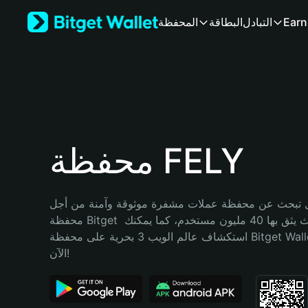
English
Earn
التبادل
البطاقة
المحفظة
日本語
Tiếng Việt
Русский
Español (Latinoamérica)
Türkçe
Italiano
Français
Deutsch
محفظة FELY
简体中文
繁體中文
Português (Portugal)
تبحث عن محفظة عملات مشفرة موثوقة وآمنة من أجل FELY؟ إنّ 
Bahasa Indonesia
محفظة Bitget خيارك الأفضل. حيث يثق بها 40 مليون مستخدم، كما يمكنك 
ภาษาไทย
استكشاف عالم الويب 3 بحرية على محفظة Bitget Wallet. ابدأ رحلتك 
हिन्दी
الآن!
বাংলা
Español
Português (Brasil)
Español (Argentina)