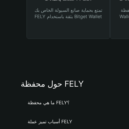
Bitg
تمتع بحماية صانع السيولة الخاص بك
 لك أنواع مختلفة من
FELY بثقة باستخدام Bitget Wallet
حول محفظة FELY
ما هي محفظة FELY؟
أسباب تميز عملة FELY