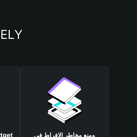
أسباب أهمية استخدام م
ومنع مخاطر الإفراط في