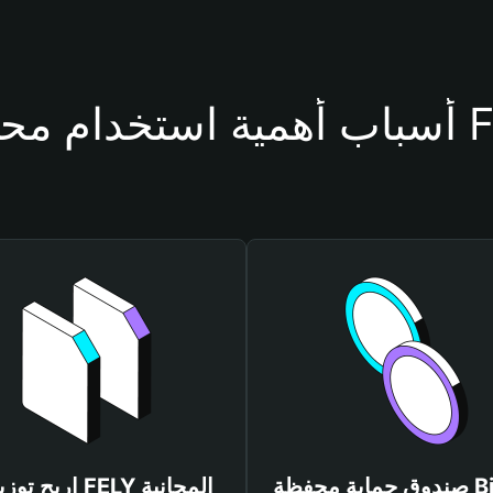
حفظة FELY
صندوق حماية محفظة Bitget
اربح توزيعات FELY المجانية