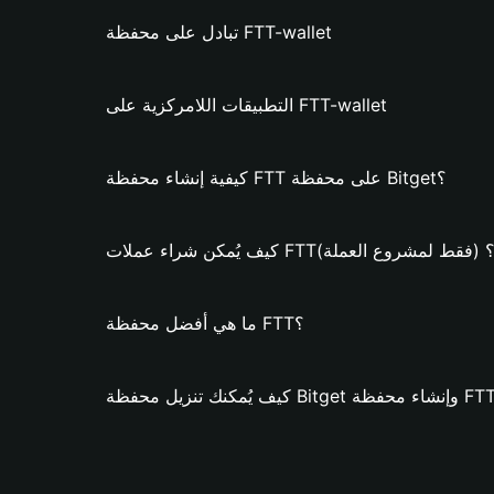
تبادل على محفظة FTT-wallet
التطبيقات اللامركزية على FTT-wallet
كيفية إنشاء محفظة FTT على محفظة Bitget؟
يف يُمكن شراء عملات FTT؟ (فقط لمشروع العملة)
ما هي أفضل محفظة FTT؟