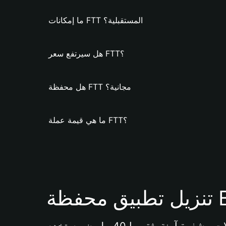
ما إمكانات FTT المستقبلية؟
هل سيرتفع سعر FTT؟
هل محفظة FTT مجانية؟
ما هي قيمة عملة FTT؟
Bi 