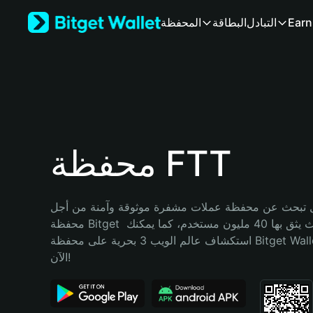
English
Earn
التبادل
البطاقة
المحفظة
日本語
Tiếng Việt
Русский
Español (Latinoamérica)
Türkçe
Italiano
Français
Deutsch
محفظة FTT
简体中文
繁體中文
Português (Portugal)
تبحث عن محفظة عملات مشفرة موثوقة وآمنة من أجل FTT؟ إنّ 
Bahasa Indonesia
محفظة Bitget خيارك الأفضل. حيث يثق بها 40 مليون مستخدم، كما يمكنك 
ภาษาไทย
استكشاف عالم الويب 3 بحرية على محفظة Bitget Wallet. ابدأ رحلتك 
हिन्दी
الآن!
বাংলা
Español
Português (Brasil)
Español (Argentina)