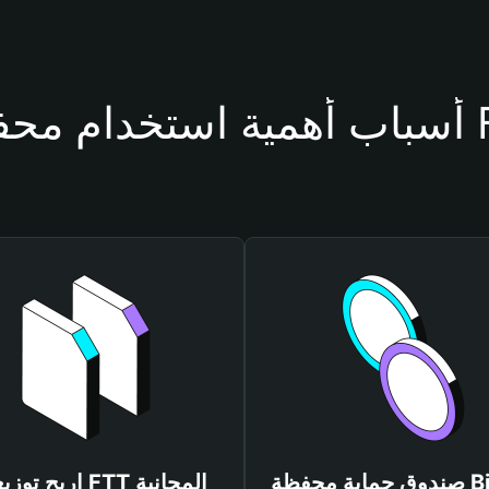
فظة FTT
صندوق حماية محفظة Bitget
اربح توزيعات FTT المجانية