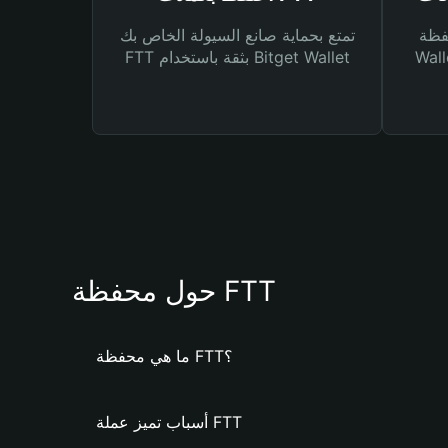
Bitg
تمتع بحماية صانع السيولة الخاص بك
 لك أنواع مختلفة من
FTT بثقة باستخدام Bitget Wallet
حول محفظة FTT
ما هي محفظة FTT؟
أسباب تميز عملة FTT