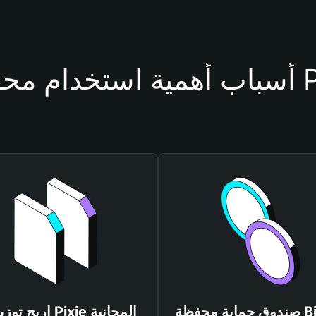
فظة Pixie
صندوق حماية محفظة Bitget
اربح توزيعات Pixie المجانية