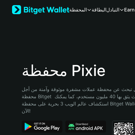
English
Earn
التبادل
البطاقة
المحفظة
日本語
Tiếng Việt
Русский
Español (Latinoamérica)
Türkçe
Italiano
Français
Deutsch
محفظة Pixie
简体中文
繁體中文
Português (Portugal)
تبحث عن محفظة عملات مشفرة موثوقة وآمنة من أجل Pixie؟ إنّ 
Bahasa Indonesia
محفظة Bitget خيارك الأفضل. حيث يثق بها 40 مليون مستخدم، كما يمكنك 
ภาษาไทย
استكشاف عالم الويب 3 بحرية على محفظة Bitget Wallet. ابدأ رحلتك 
हिन्दी
الآن!
বাংলা
Español
Português (Brasil)
Español (Argentina)