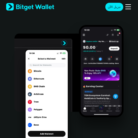
English
تنزيل الآن
日本語
Tiếng Việt
Русский
Español (Latinoamérica)
Türkçe
Italiano
Français
Deutsch
简体中文
繁體中文
Português (Portugal)
Bahasa Indonesia
ภาษาไทย
हिन्दी
বাংলা
Español
Português (Brasil)
Español (Argentina)