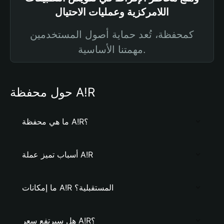
اللامركزية وعمليات الاحتيال
كمحفظة، تُعد حماية أصول المستخدمين
مهمتنا الأساسية.
حول محفظة A!R
ما هي محفظة A!R؟
أسباب تميز عملة A!R
ما إمكانات A!R المستقبلية؟
هل سيرتفع سعر A!R؟