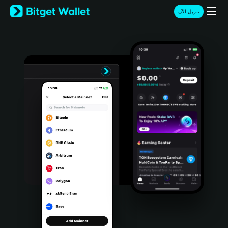
English
تنزيل الآن
日本語
Tiếng Việt
Русский
Español (Latinoamérica)
Türkçe
Italiano
Français
Deutsch
简体中文
繁體中文
Português (Portugal)
Bahasa Indonesia
ภาษาไทย
हिन्दी
বাংলা
Español
Português (Brasil)
Español (Argentina)