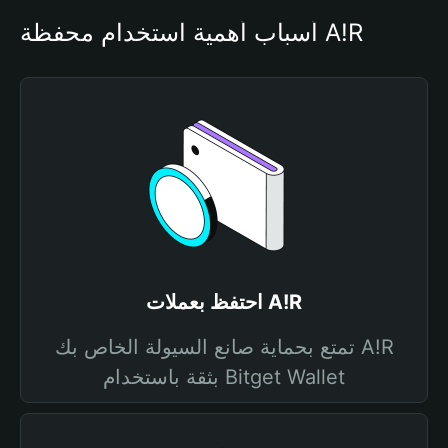
أسباب أهمية استخدام محفظة A!R
احتفظ بعملات A!R
تمتع بحماية صانع السيولة الخاص بك A!R
بثقة باستخدام Bitget Wallet