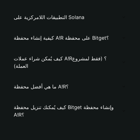
التطبيقات اللامركزية على Solana
كيفية إنشاء محفظة A!R على محفظة Bitget؟
كيف يُمكن شراء عملات A!R؟ (فقط لمشروع
العملة)
ما هي أفضل محفظة A!R؟
كيف يُمكنك تنزيل محفظة Bitget وإنشاء محفظة
A!R؟