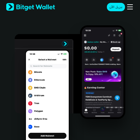
English
تنزيل الآن
日本語
Tiếng Việt
Русский
Español (Latinoamérica)
Türkçe
Italiano
Français
Deutsch
简体中文
繁體中文
Português (Portugal)
Bahasa Indonesia
ภาษาไทย
हिन्दी
বাংলা
Español
Português (Brasil)
Español (Argentina)