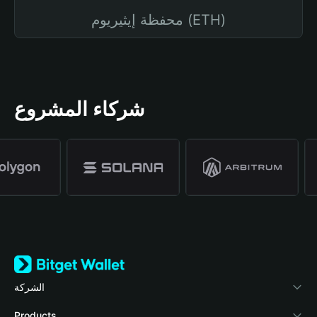
محفظة إيثيريوم (ETH)
شركاء المشروع
الشركة
نبذة عن محفظة Bitget
Products