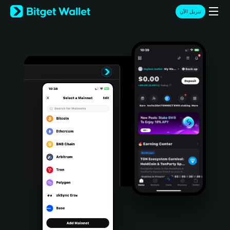
English
تنزيل الآن
日本語
Tiếng Việt
Русский
Español (Latinoamérica)
Türkçe
Italiano
Français
Deutsch
简体中文
繁體中文
Português (Portugal)
Bahasa Indonesia
ภาษาไทย
हिन्दी
বাংলা
Español
Português (Brasil)
Español (Argentina)