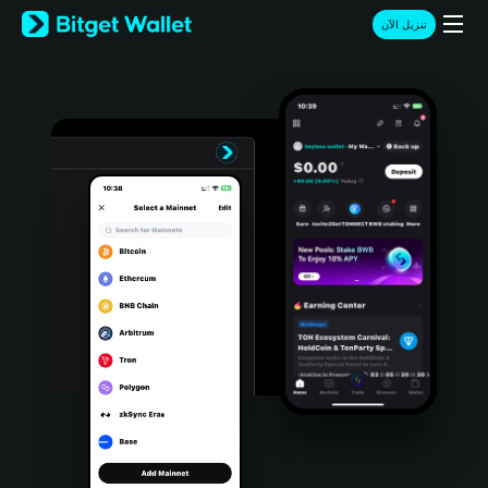
English
تنزيل الآن
日本語
Tiếng Việt
Русский
Español (Latinoamérica)
Türkçe
Italiano
Français
Deutsch
简体中文
繁體中文
Português (Portugal)
Bahasa Indonesia
ภาษาไทย
हिन्दी
বাংলা
Español
Português (Brasil)
Español (Argentina)