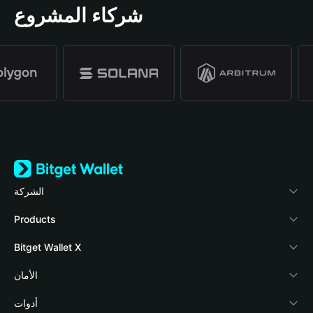
شركاء المشروع
الشركة
نبذة عن محفظة Bitget
Products
المدونة
Crypto Card
Bitget Wallet X
الأكاديمية
Stablecoin Earn
المطورون
الأمان
أخبار العملات المشفرة
Payfi Crypto
ربط المحفظة
صندوق الحماية
أدوات