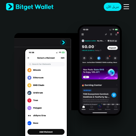
English
تنزيل الآن
日本語
Tiếng Việt
Русский
Español (Latinoamérica)
Türkçe
Italiano
Français
Deutsch
简体中文
繁體中文
Português (Portugal)
Bahasa Indonesia
ภาษาไทย
हिन्दी
বাংলা
Español
Português (Brasil)
Español (Argentina)