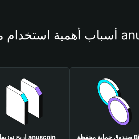
حفظة anuscoin
صندوق حماية محفظة Bitget
اربح توزيعات coin