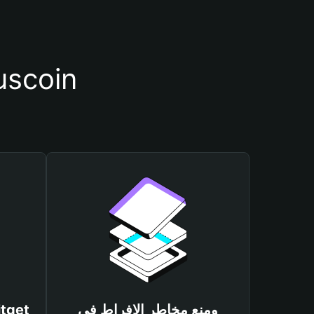
أسباب أهمية استخدام م
ومنع مخاطر الإفراط في