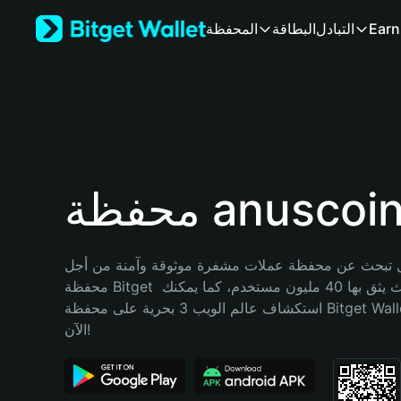
English
Earn
التبادل
البطاقة
المحفظة
日本語
Tiếng Việt
Русский
Español (Latinoamérica)
Türkçe
Italiano
Français
Deutsch
حفظة anuscoin
简体中文
繁體中文
Português (Portugal)
تبحث عن محفظة عملات مشفرة موثوقة وآمنة من أجل anuscoin؟ إنّ 
Bahasa Indonesia
محفظة Bitget خيارك الأفضل. حيث يثق بها 40 مليون مستخدم، كما يمكنك 
ภาษาไทย
استكشاف عالم الويب 3 بحرية على محفظة Bitget Wallet. ابدأ رحلتك 
हिन्दी
الآن!
বাংলা
Español
Português (Brasil)
Español (Argentina)