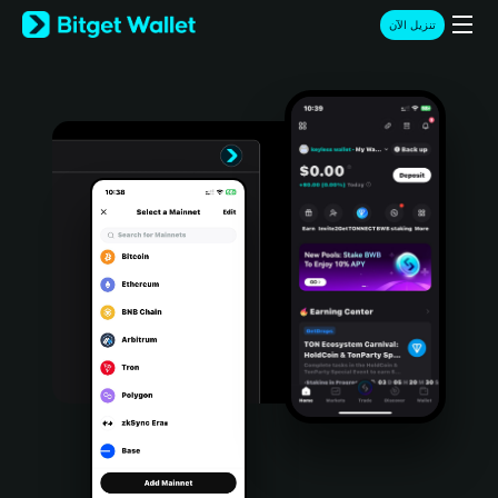
English
تنزيل الآن
日本語
Tiếng Việt
Русский
Español (Latinoamérica)
Türkçe
Italiano
Français
Deutsch
简体中文
繁體中文
Português (Portugal)
Bahasa Indonesia
ภาษาไทย
हिन्दी
বাংলা
Español
Português (Brasil)
Español (Argentina)