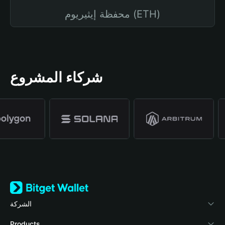
محفظة إيثيريوم (ETH)
شركاء المشروع
الشركة
نبذة عن محفظة Bitget
Products