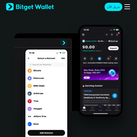
English
تنزيل الآن
日本語
Tiếng Việt
Русский
Español (Latinoamérica)
Türkçe
Italiano
Français
Deutsch
简体中文
繁體中文
Português (Portugal)
Bahasa Indonesia
ภาษาไทย
हिन्दी
বাংলা
Español
Português (Brasil)
Español (Argentina)