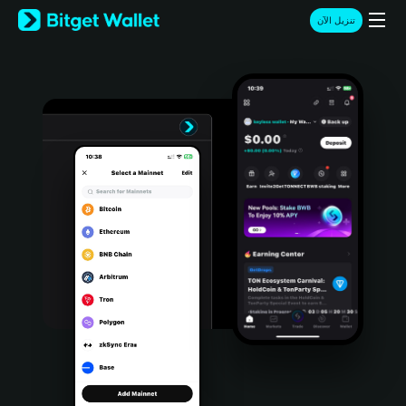
English
تنزيل الآن
日本語
Tiếng Việt
Русский
Español (Latinoamérica)
Türkçe
Italiano
Français
Deutsch
简体中文
繁體中文
Português (Portugal)
Bahasa Indonesia
ภาษาไทย
हिन्दी
বাংলা
Español
Português (Brasil)
Español (Argentina)