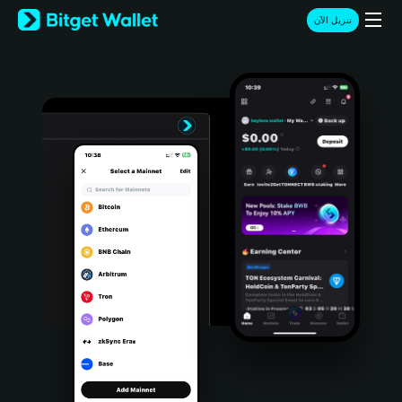
English
تنزيل الآن
日本語
Tiếng Việt
Русский
Español (Latinoamérica)
Türkçe
Italiano
Français
Deutsch
简体中文
繁體中文
Português (Portugal)
Bahasa Indonesia
ภาษาไทย
हिन्दी
বাংলা
Español
Português (Brasil)
Español (Argentina)