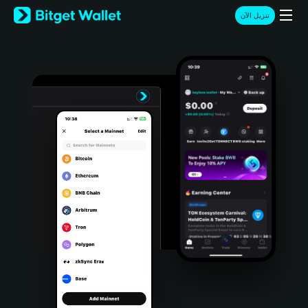
English
تنزيل الآن
日本語
Tiếng Việt
Русский
Español (Latinoamérica)
Türkçe
Italiano
Français
Deutsch
简体中文
繁體中文
Português (Portugal)
Bahasa Indonesia
ภาษาไทย
हिन्दी
বাংলা
Español
Português (Brasil)
Español (Argentina)