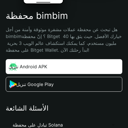
محفظة bimbim
هل تبحث عن محفظة عملات مشفرة موثوقة وآمنة من أجل 
bimbim؟ إنّ محفظة Bitget خيارك الأفضل. حيث يثق بها 40 
مليون مستخدم، كما يمكنك استكشاف عالم الويب 3 بحرية 
على محفظة Bitget Wallet. ابدأ رحلتك الآن!
تنزيل Android APK
تنزيل من Google Play
الأسئلة الشائعة
تبادل على محفظة Solana