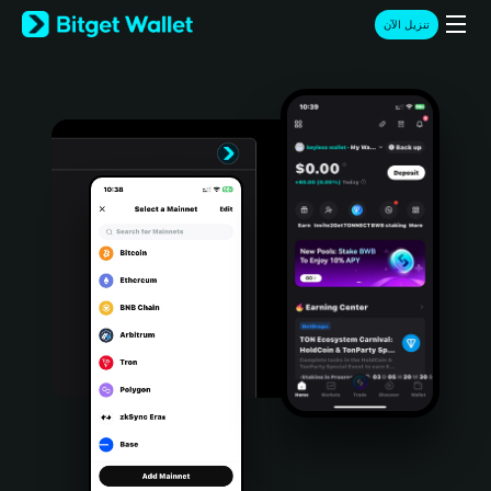
English
تنزيل الآن
日本語
Tiếng Việt
Русский
Español (Latinoamérica)
Türkçe
Italiano
Français
Deutsch
简体中文
繁體中文
Português (Portugal)
Bahasa Indonesia
ภาษาไทย
हिन्दी
বাংলা
Español
Português (Brasil)
Español (Argentina)