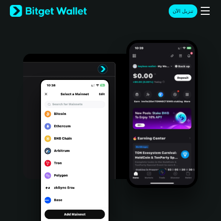
English
تنزيل الآن
日本語
Tiếng Việt
Русский
Español (Latinoamérica)
Türkçe
Italiano
Français
Deutsch
简体中文
繁體中文
Português (Portugal)
Bahasa Indonesia
ภาษาไทย
हिन्दी
বাংলা
Español
Português (Brasil)
Español (Argentina)