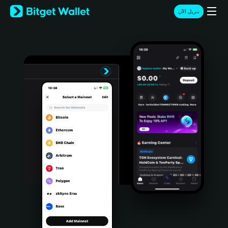
English
تنزيل الآن
日本語
Tiếng Việt
Русский
Español (Latinoamérica)
Türkçe
Italiano
Français
Deutsch
简体中文
繁體中文
Português (Portugal)
Bahasa Indonesia
ภาษาไทย
हिन्दी
বাংলা
Español
Português (Brasil)
Español (Argentina)