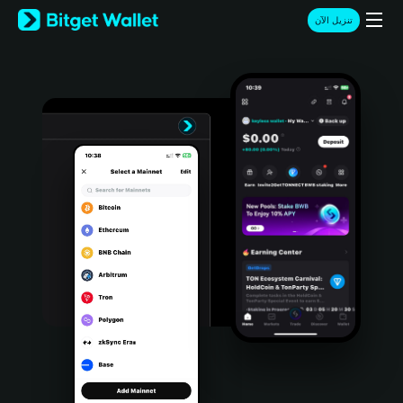
English
تنزيل الآن
日本語
Tiếng Việt
Русский
Español (Latinoamérica)
Türkçe
Italiano
Français
Deutsch
简体中文
繁體中文
Português (Portugal)
Bahasa Indonesia
ภาษาไทย
हिन्दी
বাংলা
Español
Português (Brasil)
Español (Argentina)