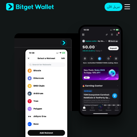
English
تنزيل الآن
日本語
Tiếng Việt
Русский
Español (Latinoamérica)
Türkçe
Italiano
Français
Deutsch
简体中文
繁體中文
Português (Portugal)
Bahasa Indonesia
ภาษาไทย
हिन्दी
বাংলা
Español
Português (Brasil)
Español (Argentina)