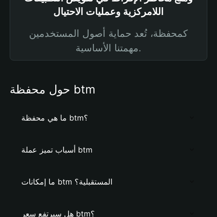
اللامركزية وعمليات الاحتيال
كمحفظة، تُعد حماية أصول المستخدمين
مهمتنا الأساسية.
حول محفظة btm
ما هي محفظة btm؟
أسباب تميز عملة btm
ما إمكانات btm المستقبلية؟
هل سيرتفع سعر btm؟