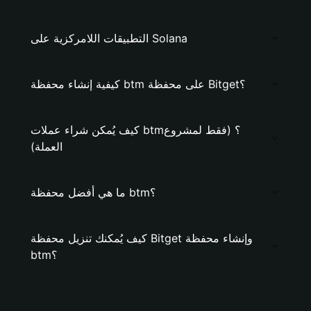
التطبيقات اللامركزية على Solana
كيفية إنشاء محفظة btm على محفظة Bitget؟
كيف يُمكن شراء عملات btm؟ (فقط لمشروع
العملة)
ما هي أفضل محفظة btm؟
كيف يُمكنك تنزيل محفظة Bitget وإنشاء محفظة
btm؟