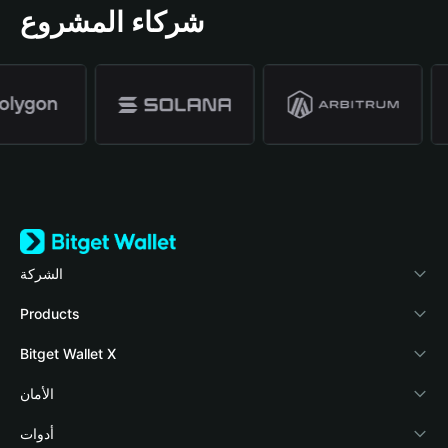
شركاء المشروع
الشركة
نبذة عن محفظة Bitget
Products
المدونة
Crypto Card
Bitget Wallet X
الأكاديمية
Stablecoin Earn
المطورون
الأمان
أخبار العملات المشفرة
Payfi Crypto
ربط المحفظة
صندوق الحماية
أدوات