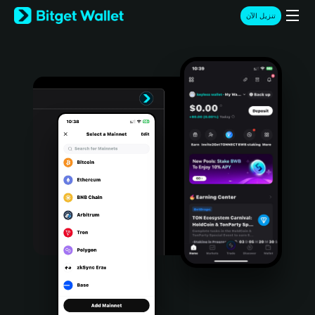
English
تنزيل الآن
日本語
Tiếng Việt
Русский
Español (Latinoamérica)
Türkçe
Italiano
Français
Deutsch
简体中文
繁體中文
Português (Portugal)
Bahasa Indonesia
ภาษาไทย
हिन्दी
বাংলা
Español
Português (Brasil)
Español (Argentina)