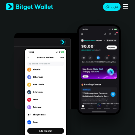
English
تنزيل الآن
日本語
Tiếng Việt
Русский
Español (Latinoamérica)
Türkçe
Italiano
Français
Deutsch
简体中文
繁體中文
Português (Portugal)
Bahasa Indonesia
ภาษาไทย
हिन्दी
বাংলা
Español
Português (Brasil)
Español (Argentina)