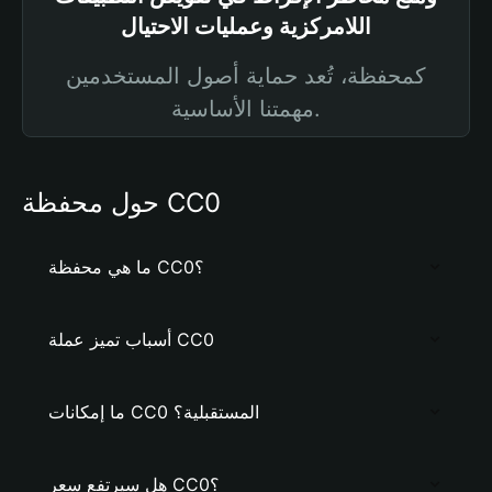
اللامركزية وعمليات الاحتيال
كمحفظة، تُعد حماية أصول المستخدمين
مهمتنا الأساسية.
حول محفظة CC0
ما هي محفظة CC0؟
أسباب تميز عملة CC0
ما إمكانات CC0 المستقبلية؟
هل سيرتفع سعر CC0؟