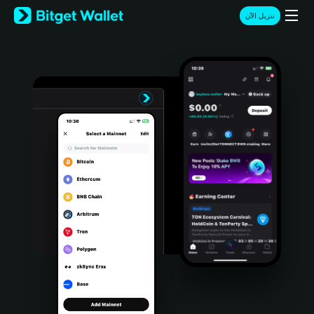
English
تنزيل الآن
日本語
Tiếng Việt
Русский
Español (Latinoamérica)
Türkçe
Italiano
Français
Deutsch
简体中文
繁體中文
Português (Portugal)
Bahasa Indonesia
ภาษาไทย
हिन्दी
বাংলা
Español
Português (Brasil)
Español (Argentina)