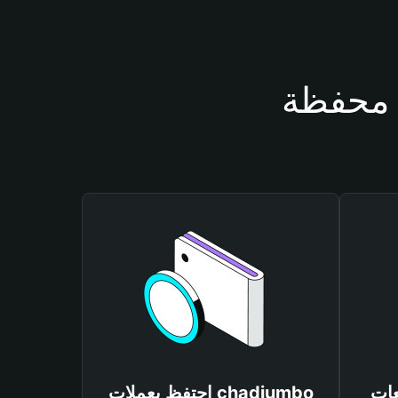
chadju
احتفظ بعملات chadjumbo