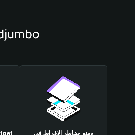
أسباب أهمية استخدام م
ومنع مخاطر الإفراط في