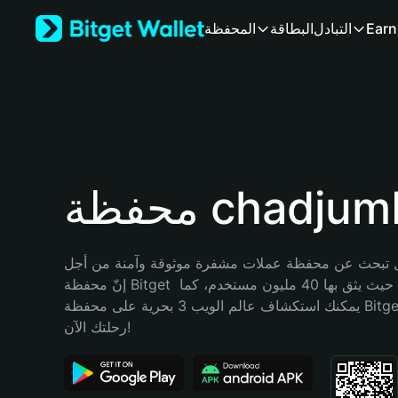
English
Earn
التبادل
البطاقة
المحفظة
日本語
Tiếng Việt
Русский
Español (Latinoamérica)
Türkçe
Italiano
Français
Deutsch
ظة chadjumbo
简体中文
繁體中文
Português (Portugal)
تبحث عن محفظة عملات مشفرة موثوقة وآمنة من أجل chadjumbo؟ 
Bahasa Indonesia
إنّ محفظة Bitget خيارك الأفضل. حيث يثق بها 40 مليون مستخدم، كما 
ภาษาไทย
يمكنك استكشاف عالم الويب 3 بحرية على محفظة Bitget Wallet. ابدأ 
हिन्दी
رحلتك الآن!
বাংলা
Español
Português (Brasil)
Español (Argentina)