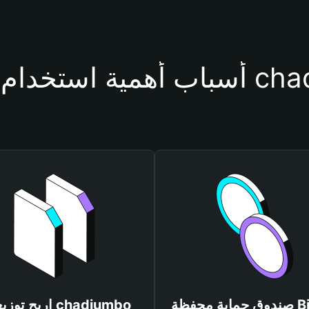
حفظة chadjumbo
صندوق حماية محفظة Bitget
اربح توزيعات mbo