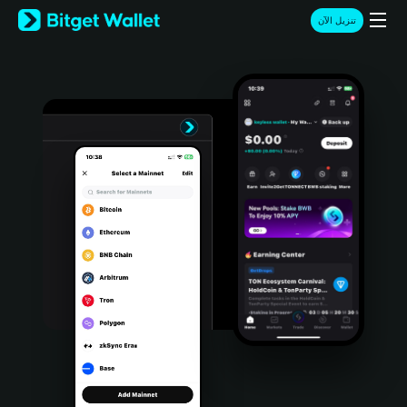
English
تنزيل الآن
日本語
Tiếng Việt
Русский
Español (Latinoamérica)
Türkçe
Italiano
Français
Deutsch
简体中文
繁體中文
Português (Portugal)
Bahasa Indonesia
ภาษาไทย
हिन्दी
বাংলা
Español
Português (Brasil)
Español (Argentina)