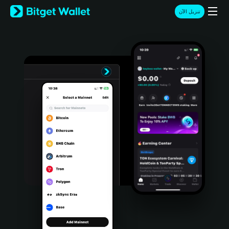
English
تنزيل الآن
日本語
Tiếng Việt
Русский
Español (Latinoamérica)
Türkçe
Italiano
Français
Deutsch
简体中文
繁體中文
Português (Portugal)
Bahasa Indonesia
ภาษาไทย
हिन्दी
বাংলা
Español
Português (Brasil)
Español (Argentina)