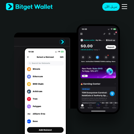
English
تنزيل الآن
日本語
Tiếng Việt
Русский
Español (Latinoamérica)
Türkçe
Italiano
Français
Deutsch
简体中文
繁體中文
Português (Portugal)
Bahasa Indonesia
ภาษาไทย
हिन्दी
বাংলা
Español
Português (Brasil)
Español (Argentina)