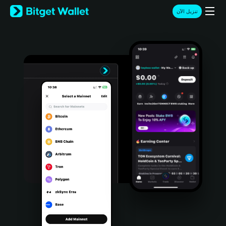
English
تنزيل الآن
日本語
Tiếng Việt
Русский
Español (Latinoamérica)
Türkçe
Italiano
Français
Deutsch
简体中文
繁體中文
Português (Portugal)
Bahasa Indonesia
ภาษาไทย
हिन्दी
বাংলা
Español
Português (Brasil)
Español (Argentina)