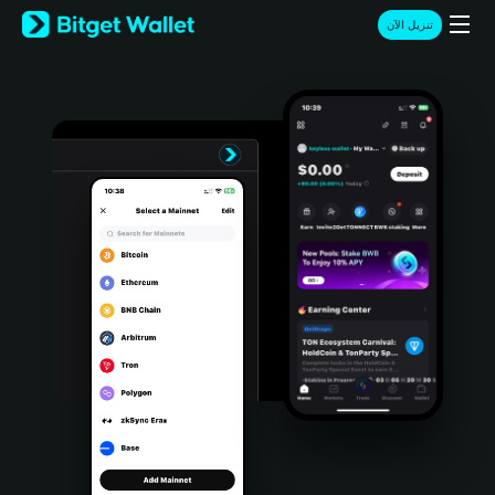
English
تنزيل الآن
日本語
Tiếng Việt
Русский
Español (Latinoamérica)
Türkçe
Italiano
Français
Deutsch
简体中文
繁體中文
Português (Portugal)
Bahasa Indonesia
ภาษาไทย
हिन्दी
বাংলা
Español
Português (Brasil)
Español (Argentina)