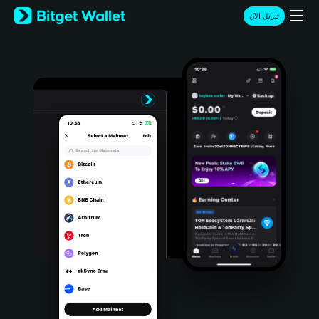
English
تنزيل الآن
日本語
Tiếng Việt
Русский
Español (Latinoamérica)
Türkçe
Italiano
Français
Deutsch
简体中文
繁體中文
Português (Portugal)
Bahasa Indonesia
ภาษาไทย
हिन्दी
বাংলা
Español
Português (Brasil)
Español (Argentina)