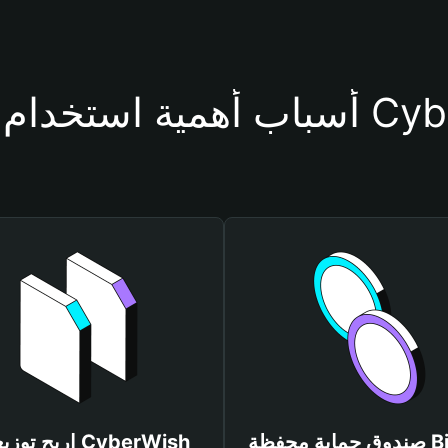
حفظة CyberWish
صندوق حماية محفظة Bitget
اربح توزيعات ish