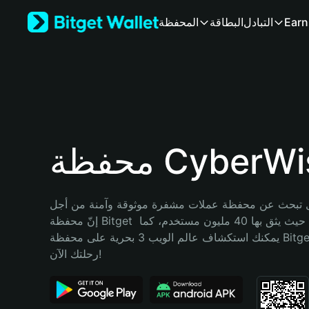
English
Earn
التبادل
البطاقة
المحفظة
日本語
Tiếng Việt
Русский
Español (Latinoamérica)
Türkçe
Italiano
Français
Deutsch
ظة CyberWish
简体中文
繁體中文
Português (Portugal)
تبحث عن محفظة عملات مشفرة موثوقة وآمنة من أجل CyberWish؟ 
Bahasa Indonesia
إنّ محفظة Bitget خيارك الأفضل. حيث يثق بها 40 مليون مستخدم، كما 
ภาษาไทย
يمكنك استكشاف عالم الويب 3 بحرية على محفظة Bitget Wallet. ابدأ 
हिन्दी
رحلتك الآن!
বাংলা
Español
Português (Brasil)
Español (Argentina)