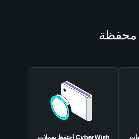
CyberW
احتفظ بعملات CyberWish