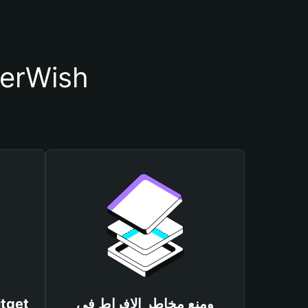
أسباب أهمية استخدام م
ومنع مخاطر الإفراط في