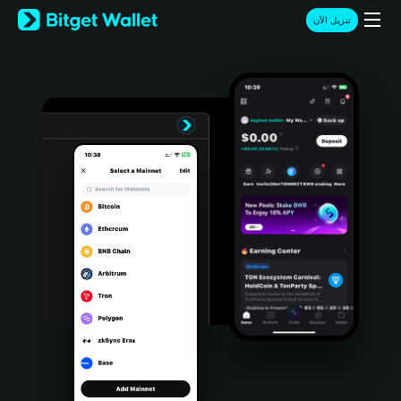
English
تنزيل الآن
日本語
Tiếng Việt
Русский
Español (Latinoamérica)
Türkçe
Italiano
Français
Deutsch
简体中文
繁體中文
Português (Portugal)
Bahasa Indonesia
ภาษาไทย
हिन्दी
বাংলা
Español
Português (Brasil)
Español (Argentina)