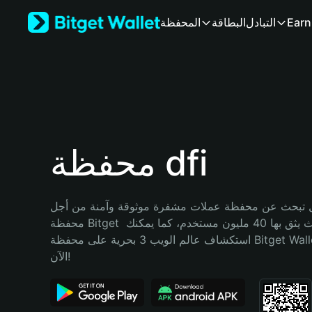
English
Earn
التبادل
البطاقة
المحفظة
日本語
Tiếng Việt
Русский
Español (Latinoamérica)
Türkçe
Italiano
Français
Deutsch
محفظة dfi
简体中文
繁體中文
Português (Portugal)
تبحث عن محفظة عملات مشفرة موثوقة وآمنة من أجل dfi؟ إنّ 
Bahasa Indonesia
محفظة Bitget خيارك الأفضل. حيث يثق بها 40 مليون مستخدم، كما يمكنك 
ภาษาไทย
استكشاف عالم الويب 3 بحرية على محفظة Bitget Wallet. ابدأ رحلتك 
हिन्दी
الآن!
বাংলা
Español
Português (Brasil)
Español (Argentina)