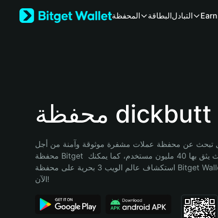
English
Earn
التبادل
البطاقة
المحفظة
日本語
Tiếng Việt
Русский
Español (Latinoamérica)
Türkçe
Italiano
Français
Deutsch
محفظة dickbutt
简体中文
繁體中文
Português (Portugal)
تبحث عن محفظة عملات مشفرة موثوقة وآمنة من أجل dickbutt؟ إنّ 
Bahasa Indonesia
محفظة Bitget خيارك الأفضل. حيث يثق بها 40 مليون مستخدم، كما يمكنك 
ภาษาไทย
استكشاف عالم الويب 3 بحرية على محفظة Bitget Wallet. ابدأ رحلتك 
हिन्दी
الآن!
বাংলা
Español
Português (Brasil)
Español (Argentina)