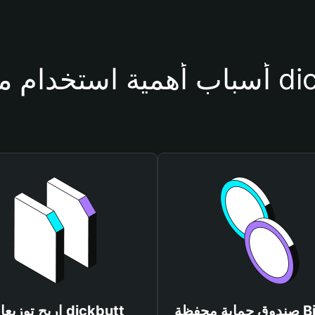
فظة dickbutt
صندوق حماية محفظة Bitget
اربح توزيعات kbutt