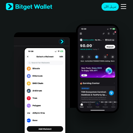
English
تنزيل الآن
日本語
Tiếng Việt
Русский
Español (Latinoamérica)
Türkçe
Italiano
Français
Deutsch
简体中文
繁體中文
Português (Portugal)
Bahasa Indonesia
ภาษาไทย
हिन्दी
বাংলা
Español
Português (Brasil)
Español (Argentina)