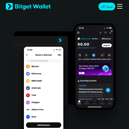
English
تنزيل الآن
日本語
Tiếng Việt
Русский
Español (Latinoamérica)
Türkçe
Italiano
Français
Deutsch
简体中文
繁體中文
Português (Portugal)
Bahasa Indonesia
ภาษาไทย
हिन्दी
বাংলা
Español
Português (Brasil)
Español (Argentina)