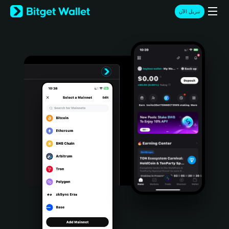
English
تنزيل الآن
日本語
Tiếng Việt
Русский
Español (Latinoamérica)
Türkçe
Italiano
Français
Deutsch
简体中文
繁體中文
Português (Portugal)
Bahasa Indonesia
ภาษาไทย
हिन्दी
বাংলা
Español
Português (Brasil)
Español (Argentina)