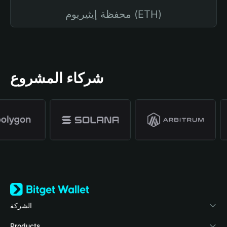
محفظة إيثيريوم (ETH)
شركاء المشروع
الشركة
نبذة عن محفظة Bitget
Products