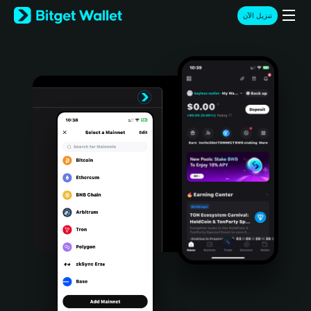
English
تنزيل الآن
日本語
Tiếng Việt
Русский
Español (Latinoamérica)
Türkçe
Italiano
Français
Deutsch
简体中文
繁體中文
Português (Portugal)
Bahasa Indonesia
ภาษาไทย
हिन्दी
বাংলা
Español
Português (Brasil)
Español (Argentina)