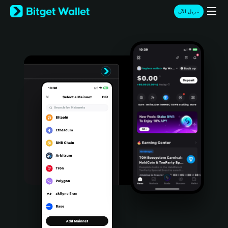
English
تنزيل الآن
日本語
Tiếng Việt
Русский
Español (Latinoamérica)
Türkçe
Italiano
Français
Deutsch
简体中文
繁體中文
Português (Portugal)
Bahasa Indonesia
ภาษาไทย
हिन्दी
বাংলা
Español
Português (Brasil)
Español (Argentina)