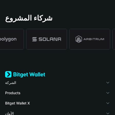
شركاء المشروع
الشركة
نبذة عن محفظة Bitget
Products
المدونة
Crypto Card
Bitget Wallet X
الأكاديمية
Stablecoin Earn
المطورون
الأمان