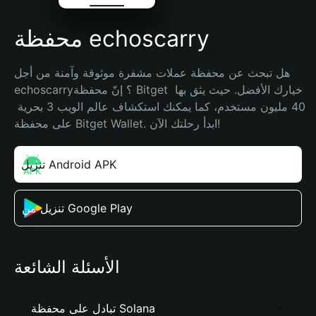
محفظة echoscarry
هل تبحث عن محفظة عملات مشفرة موثوقة وآمنة من أجل 
echoscarry؟ إنّ محفظة Bitget خيارك الأفضل. حيث يثق بها 
40 مليون مستخدم، كما يمكنك استكشاف عالم الويب 3 بحرية 
على محفظة Bitget Wallet. ابدأ رحلتك الآن!
تنزيل Android APK
تنزيل من Google Play
الأسئلة الشائعة
تبادل على محفظة Solana