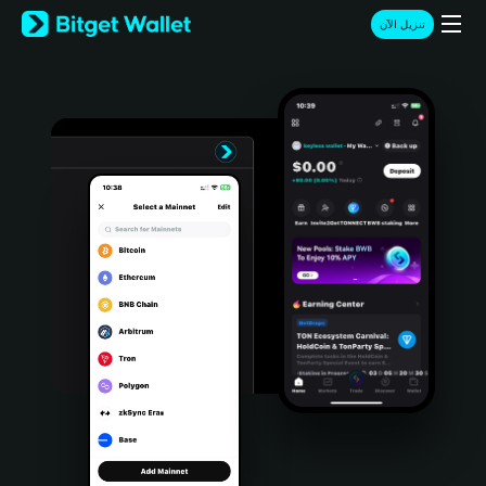
English
تنزيل الآن
日本語
Tiếng Việt
Русский
Español (Latinoamérica)
Türkçe
Italiano
Français
Deutsch
简体中文
繁體中文
Português (Portugal)
Bahasa Indonesia
ภาษาไทย
हिन्दी
বাংলা
Español
Português (Brasil)
Español (Argentina)